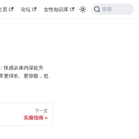
主页
论坛
女性知识库
搜索
：快感从体内深处升
常更绵长、更弥散，也
下一页
实操指南